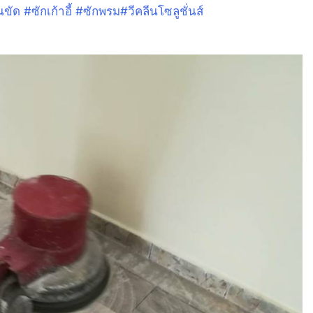
ินขัด
#
ซักเก้าอี้
#
ซักพรม
#
วีคลีนโซลูชั่นส์