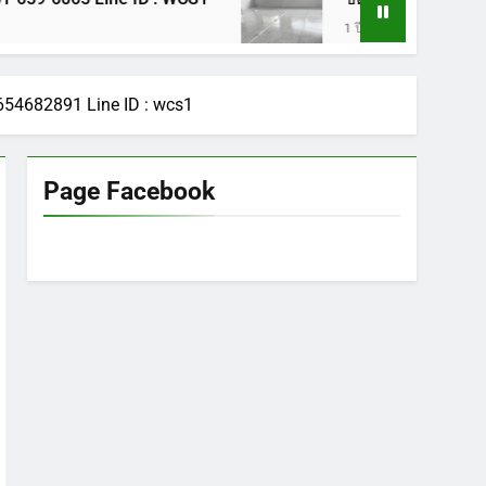
1 ปี Ago
0654682891 Line ID : wcs1
Page Facebook