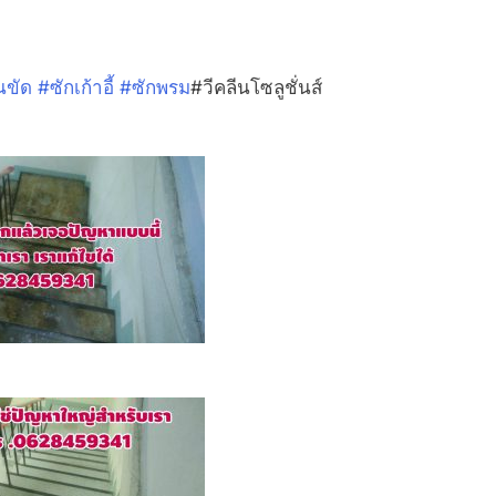
ินขัด
#
ซักเก้าอี้
#
ซักพรม
#วีคลีนโซลูชั่นส์