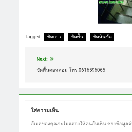
Tagged:
ขัดกาว
ขัดพื้น
ขัดหินขัด
Next:
แนะแนว
เรื่อง
ขัดพื้นดอทคอม โทร.0616596065
ใส่ความเห็น
อีเมลของคุณจะไม่แสดงให้คนอื่นเห็น
ช่องข้อมูลจ