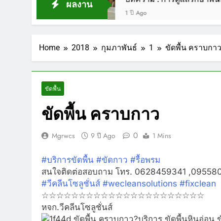
ผลงาน
1 ปี Ago
Home
2018
กุมภาพันธ์
1
ขัดพื้น คราบกา
ขัดพื้น
ขัดพื้น คราบกาว
0
Mgrwcs
9 ปี Ago
1 Mins
#
บริการขัดพื้น
#
ขัดกาว
#
รื้อพรม
สนใจติดต่อสอบถาม โทร. 0628459341 ,09558
#
วีคลีนโซลูชั่นส์
#
wecleansolutions
#
fixclean
☆☆☆☆☆☆☆☆☆☆☆☆☆☆☆☆☆☆☆☆☆☆
หจก.วีคลีนโซลูชั่นส์
?
บริการ ขัดพื้นหินอ่อน 