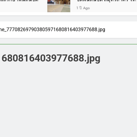
1 ปี Ago
ine_777082697903805971680816403977688.jpg
1680816403977688.jpg