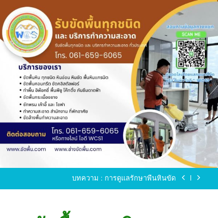
Skip
to
content
ขัดพื้นหินขัด อบต.แหลมบัวนครปฐม
ขัดพื้นหินอ่อน โทร.0616596065 ไลน์ WCS1
บทความ : การดูแลรักษาพื้นหินขัด
ขัดพื้นหินขัด สมุทรสาคร โทร.061-659-6065 Line ID
: WCS1