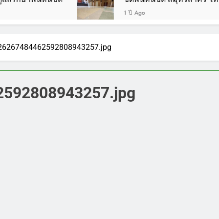
1 ปี Ago
26267484462592808943257.jpg
592808943257.jpg