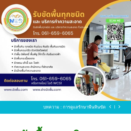
Skip
to
content
ขัดพื้นหินขัด อบต.แหลมบัวนครปฐม
ขัดพื้นหินอ่อน โทร.0616596065 ไลน์ WCS1
บทความ : การดูแลรักษาพื้นหินขัด
ขัดพื้นหินขัด สมุทรสาคร โทร.061-659-6065 Line ID
: WCS1