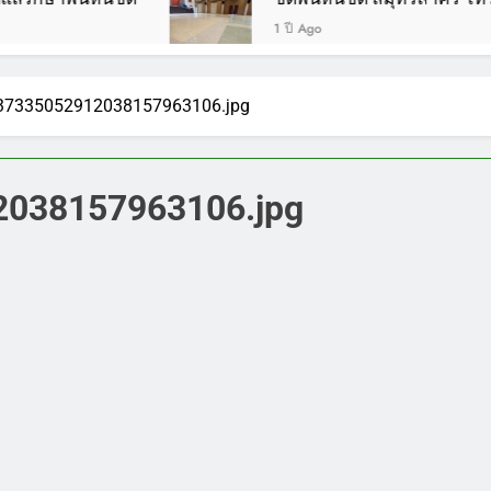
1 ปี Ago
37335052912038157963106.jpg
038157963106.jpg