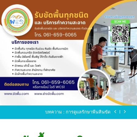
Skip
to
content
ขัดพื้นหินขัด อบต.แหลมบัวนครปฐม
ขัดพื้นหินอ่อน โทร.0616596065 ไลน์ WCS1
บทความ : การดูแลรักษาพื้นหินขัด
ขัดพื้นหินขัด สมุทรสาคร โทร.061-659-6065 Line ID
: WCS1