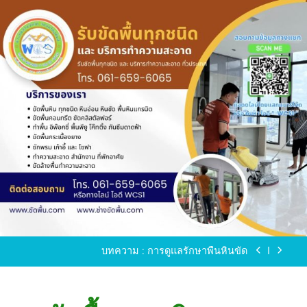
Skip
to
content
ขัดพื้นหินขัด อบต.แหลมบัวนครปฐม
ขัดพื้นหินอ่อน โทร.0616596065 ไลน์ WCS1
บทความ : การดูแลรักษาพื้นหินขัด
ขัดพื้นหินขัด สมุทรสาคร โทร.061-659-6065 Line ID
: WCS1