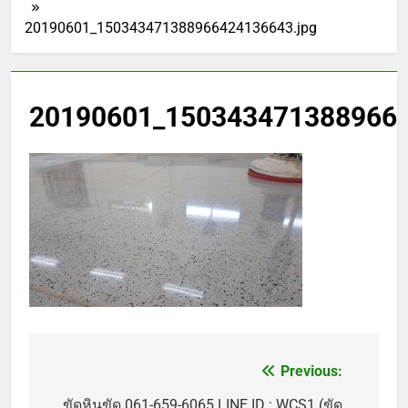
20190601_150343471388966424136643.jpg
20190601_1503434713889664
Previous:
แนะแนว
ขัดหินขัด 061-659-6065 LINE ID : WCS1 (ขัด