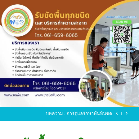
Skip
to
content
ขัดพื้นหินขัด อบต.แหลมบัวนครปฐม
ขัดพื้นหินอ่อน โทร.0616596065 ไลน์ WCS1
บทความ : การดูแลรักษาพื้นหินขัด
ขัดพื้นหินขัด สมุทรสาคร โทร.061-659-6065 Line ID
: WCS1