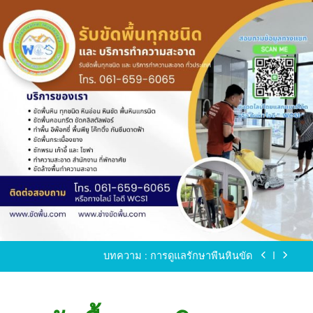
Skip
to
content
ขัดพื้นหินขัด อบต.แหลมบัวนครปฐม
ขัดพื้นหินอ่อน โทร.0616596065 ไลน์ WCS1
บทความ : การดูแลรักษาพื้นหินขัด
ขัดพื้นหินขัด สมุทรสาคร โทร.061-659-6065 Line ID
: WCS1