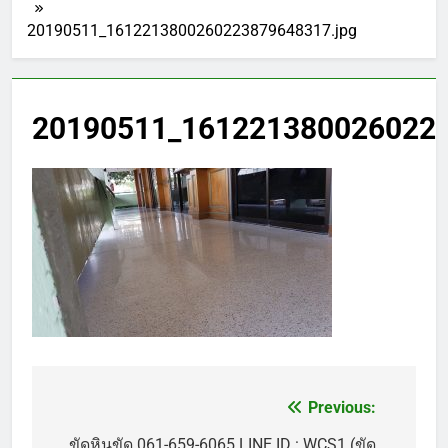
20190511_1612213800260223879648317.jpg
20190511_1612213800260223
Previous:
แนะแนว
ขัดหินขัด 061-659-6065 LINE ID : WCS1 (ขัด