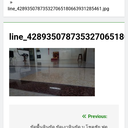
line_428935078735327065180663931285461.jpg
line_42893507873532706518
Previous:
แนะแนว
ขัดพื้นหินขัด ขัดเงาหินขัด บ.โชคชัย ฟุต