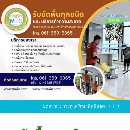
Skip
to
content
ขัดพื้นหินขัด อบต.แหลมบัวนครปฐม
ขัดพื้นหินอ่อน โทร.0616596065 ไลน์ WCS1
บทความ : การดูแลรักษาพื้นหินขัด
ขัดพื้นหินขัด สมุทรสาคร โทร.061-659-6065 Line ID
: WCS1