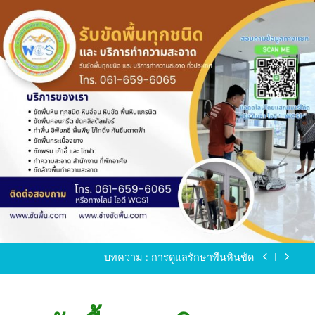
Skip
to
content
ขัดพื้นหินขัด อบต.แหลมบัวนครปฐม
ขัดพื้นหินอ่อน โทร.0616596065 ไลน์ WCS1
บทความ : การดูแลรักษาพื้นหินขัด
ขัดพื้นหินขัด สมุทรสาคร โทร.061-659-6065 Line ID
: WCS1