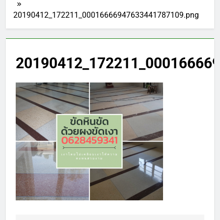
20190412_172211_00016666947633441787109.png
20190412_172211_000166669