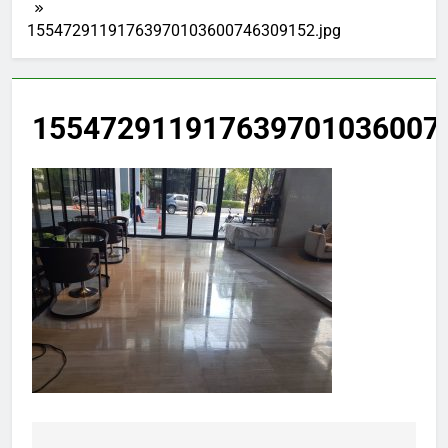
15547291191763970103600746309152.jpg
1554729119176397010360074