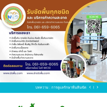
Skip
to
content
ขัดพื้นหินขัด อบต.แหลมบัวนครปฐม
ขัดพื้นหินอ่อน โทร.0616596065 ไลน์ WCS1
บทความ : การดูแลรักษาพื้นหินขัด
ขัดพื้นหินขัด สมุทรสาคร โทร.061-659-6065 Line ID
: WCS1