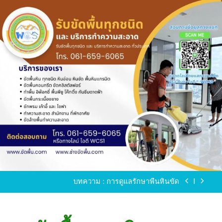
Skip
to
content
ขัดพื้นหินขัด อบต.แหลมบัวนครปฐม
ขัดพื้นหินอ่อน โทร.0616596065 ไลน์ WCS1
บทความ : การดูแลรักษาพื้นหินขัด
ขัดพื้นหินขัด สมุทรสาคร โทร.061-659-6065 Line ID
: WCS1