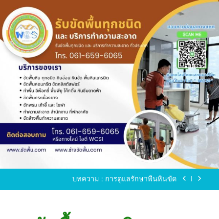
Skip
to
content
ขัดพื้นหินขัด อบต.แหลมบัวนครปฐม
ขัดพื้นหินอ่อน โทร.0616596065 ไลน์ WCS1
บทความ : การดูแลรักษาพื้นหินขัด
ขัดพื้นหินขัด สมุทรสาคร โทร.061-659-6065 Line ID
: WCS1