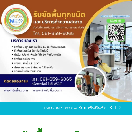
Skip
to
content
ขัดพื้นหินขัด อบต.แหลมบัวนครปฐม
ขัดพื้นหินอ่อน โทร.0616596065 ไลน์ WCS1
บทความ : การดูแลรักษาพื้นหินขัด
ขัดพื้นหินขัด สมุทรสาคร โทร.061-659-6065 Line ID
: WCS1