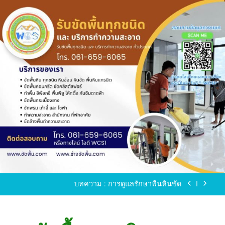
Skip
to
content
ขัดพื้นหินขัด อบต.แหลมบัวนครปฐม
ขัดพื้นหินอ่อน โทร.0616596065 ไลน์ WCS1
บทความ : การดูแลรักษาพื้นหินขัด
ขัดพื้นหินขัด สมุทรสาคร โทร.061-659-6065 Line ID
: WCS1