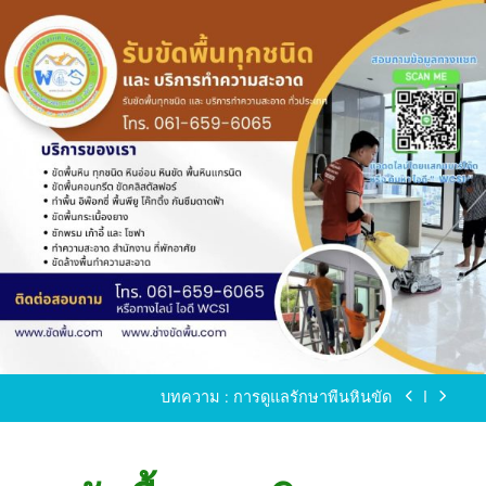
Skip
to
content
ขัดพื้นหินขัด อบต.แหลมบัวนครปฐม
ขัดพื้นหินอ่อน โทร.0616596065 ไลน์ WCS1
บทความ : การดูแลรักษาพื้นหินขัด
ขัดพื้นหินขัด สมุทรสาคร โทร.061-659-6065 Line ID
: WCS1