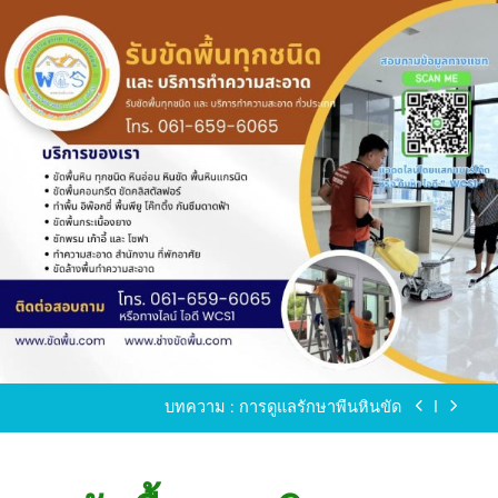
Skip
to
content
ขัดพื้นหินขัด อบต.แหลมบัวนครปฐม
ขัดพื้นหินอ่อน โทร.0616596065 ไลน์ WCS1
บทความ : การดูแลรักษาพื้นหินขัด
ขัดพื้นหินขัด สมุทรสาคร โทร.061-659-6065 Line ID
: WCS1