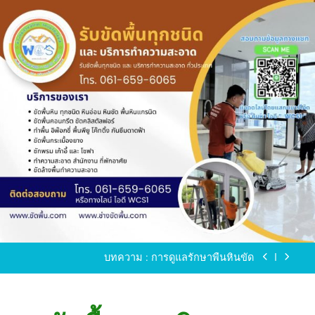
Skip
to
content
ขัดพื้นหินขัด อบต.แหลมบัวนครปฐม
ขัดพื้นหินอ่อน โทร.0616596065 ไลน์ WCS1
บทความ : การดูแลรักษาพื้นหินขัด
ขัดพื้นหินขัด สมุทรสาคร โทร.061-659-6065 Line ID
: WCS1