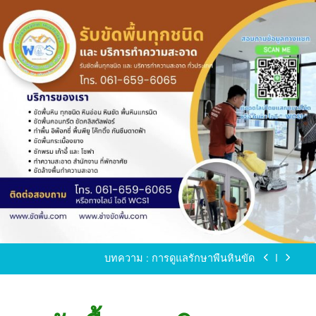
Skip
to
content
ขัดพื้นหินขัด อบต.แหลมบัวนครปฐม
ขัดพื้นหินอ่อน โทร.0616596065 ไลน์ WCS1
บทความ : การดูแลรักษาพื้นหินขัด
ขัดพื้นหินขัด สมุทรสาคร โทร.061-659-6065 Line ID
: WCS1