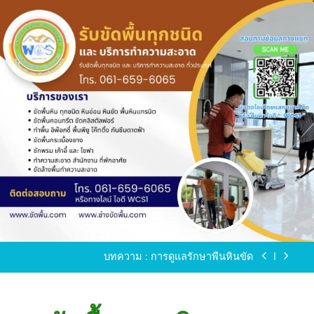
Skip
to
content
ขัดพื้นหินขัด อบต.แหลมบัวนครปฐม
ขัดพื้นหินอ่อน โทร.0616596065 ไลน์ WCS1
บทความ : การดูแลรักษาพื้นหินขัด
ขัดพื้นหินขัด สมุทรสาคร โทร.061-659-6065 Line ID
: WCS1