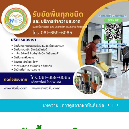
Skip
to
content
ขัดพื้นหินขัด อบต.แหลมบัวนครปฐม
ขัดพื้นหินอ่อน โทร.0616596065 ไลน์ WCS1
บทความ : การดูแลรักษาพื้นหินขัด
ขัดพื้นหินขัด สมุทรสาคร โทร.061-659-6065 Line ID
: WCS1