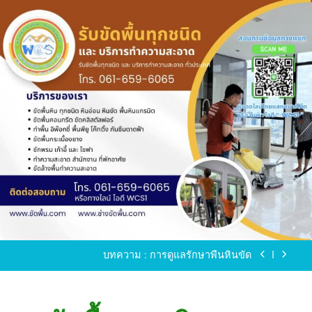
Skip
to
content
ขัดพื้นหินขัด อบต.แหลมบัวนครปฐม
ขัดพื้นหินอ่อน โทร.0616596065 ไลน์ WCS1
บทความ : การดูแลรักษาพื้นหินขัด
ขัดพื้นหินขัด สมุทรสาคร โทร.061-659-6065 Line ID
: WCS1