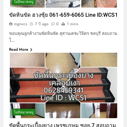
ไม่มีหมวดหมู่
ขัดหินขัด ฮวงซุ้ย 061-659-6065 Line ID:WCS1
mgrwcs
7 ปี ago
0
1 mins
ขอบคุณลูกค้างานขัดหินขัด สุสานเตชะวิจิตร ชลบุรี สอบถาม
โ…
Read More
ไม่มีหมวดหมู่
ขัดพื้นกระเบื้องยาง เพรชเกษม ซอย.7 สอบถาม