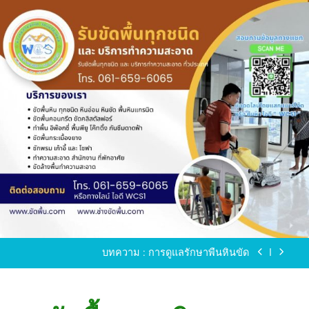
Skip
to
content
ขัดพื้นหินขัด อบต.แหลมบัวนครปฐม
ขัดพื้นหินอ่อน โทร.0616596065 ไลน์ WCS1
บทความ : การดูแลรักษาพื้นหินขัด
ขัดพื้นหินขัด สมุทรสาคร โทร.061-659-6065 Line ID
: WCS1