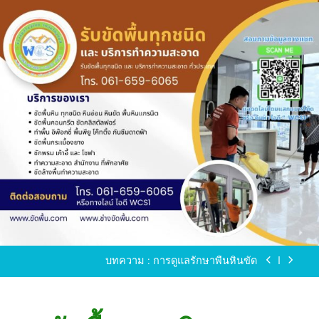
Skip
to
content
ขัดพื้นหินขัด อบต.แหลมบัวนครปฐม
ขัดพื้นหินอ่อน โทร.0616596065 ไลน์ WCS1
บทความ : การดูแลรักษาพื้นหินขัด
ขัดพื้นหินขัด สมุทรสาคร โทร.061-659-6065 Line ID
: WCS1