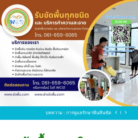
Skip
to
content
ขัดพื้นหินขัด อบต.แหลมบัวนครปฐม
ขัดพื้นหินอ่อน โทร.0616596065 ไลน์ WCS1
บทความ : การดูแลรักษาพื้นหินขัด
ขัดพื้นหินขัด สมุทรสาคร โทร.061-659-6065 Line ID
: WCS1