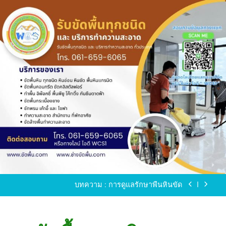
Skip
to
content
ขัดพื้นหินขัด อบต.แหลมบัวนครปฐม
ขัดพื้นหินอ่อน โทร.0616596065 ไลน์ WCS1
บทความ : การดูแลรักษาพื้นหินขัด
ขัดพื้นหินขัด สมุทรสาคร โทร.061-659-6065 Line ID
: WCS1