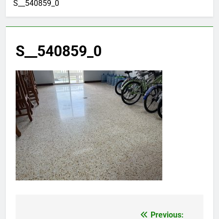
S__540859_0
S__540859_0
Previous:
แนะแนว