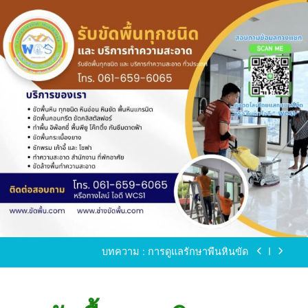
Skip
to
content
ขัดพื้นหินขัด อบต.แหลมบัวนครปฐม
ขัดพื้นหินอ่อน โทร.0616596065 ไลน์ WCS1
บทความ : การดูแลรักษาพื้นหินขัด
ขัดพื้นหินขัด สมุทรสาคร โทร.061-659-6065 Line ID
: WCS1