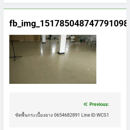
fb_img_151785048747791098
Previous:
แนะแนว
เรื่อง
ขัดพื้นกระเบื้องยาง 0654682891 Line ID:WCS1