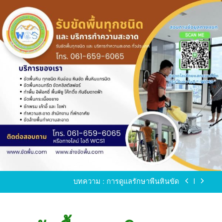
Skip
to
content
ขัดพื้นหินขัด อบต.แหลมบัวนครปฐม
ขัดพื้นหินอ่อน โทร.0616596065 ไลน์ WCS1
บทความ : การดูแลรักษาพื้นหินขัด
ขัดพื้นหินขัด สมุทรสาคร โทร.061-659-6065 Line ID
: WCS1