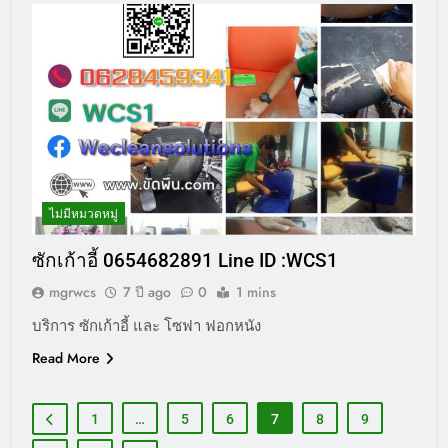
ไม่มีหมวดหมู่
ซักเก้าอี้ 0654682891 Line ID :WCS1
mgrwcs
7 ปี ago
0
1 mins
บริการ ซักเก้าอี้ และ โซฟา ฟอกหนัง
Read More
1
…
5
6
7
8
9