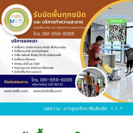
Skip
to
content
ขัดพื้นหินขัด อบต.แหลมบัวนครปฐม
ขัดพื้นหินอ่อน โทร.0616596065 ไลน์ WCS1
บทความ : การดูแลรักษาพื้นหินขัด
ขัดพื้นหินขัด สมุทรสาคร โทร.061-659-6065 Line ID
: WCS1