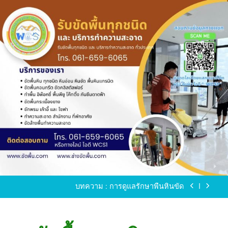
Skip
to
content
ขัดพื้นหินขัด อบต.แหลมบัวนครปฐม
ขัดพื้นหินอ่อน โทร.0616596065 ไลน์ WCS1
บทความ : การดูแลรักษาพื้นหินขัด
ขัดพื้นหินขัด สมุทรสาคร โทร.061-659-6065 Line ID
: WCS1