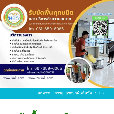
Skip
to
content
ขัดพื้นหินขัด อบต.แหลมบัวนครปฐม
ขัดพื้นหินอ่อน โทร.0616596065 ไลน์ WCS1
บทความ : การดูแลรักษาพื้นหินขัด
ขัดพื้นหินขัด สมุทรสาคร โทร.061-659-6065 Line ID
: WCS1