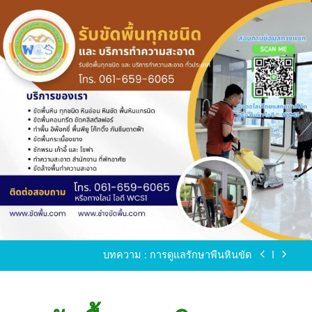
Skip
to
content
ขัดพื้นหินขัด อบต.แหลมบัวนครปฐม
ขัดพื้นหินอ่อน โทร.0616596065 ไลน์ WCS1
บทความ : การดูแลรักษาพื้นหินขัด
ขัดพื้นหินขัด สมุทรสาคร โทร.061-659-6065 Line ID
: WCS1