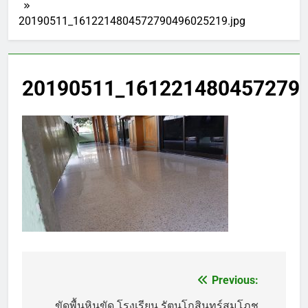
20190511_1612214804572790496025219.jpg
20190511_1612214804572790
Previous:
แนะแนว
ขัดพื้นหินขัด โรงเรียน รัตนโกสินทร์สมโภช