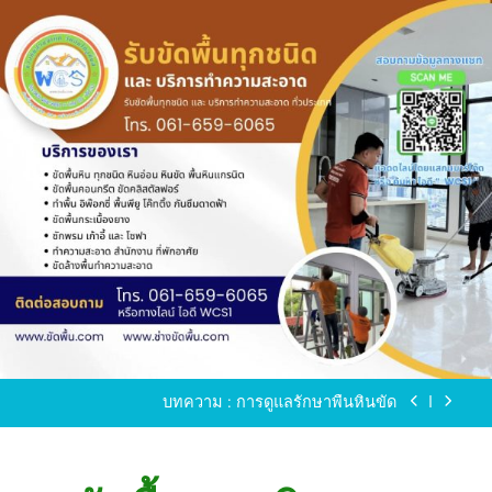
Skip
to
content
ขัดพื้นหินขัด อบต.แหลมบัวนครปฐม
ขัดพื้นหินอ่อน โทร.0616596065 ไลน์ WCS1
บทความ : การดูแลรักษาพื้นหินขัด
ขัดพื้นหินขัด สมุทรสาคร โทร.061-659-6065 Line ID
: WCS1