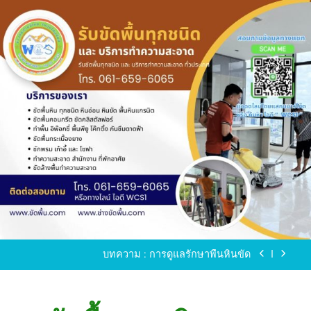
Skip
to
content
ขัดพื้นหินขัด อบต.แหลมบัวนครปฐม
ขัดพื้นหินอ่อน โทร.0616596065 ไลน์ WCS1
บทความ : การดูแลรักษาพื้นหินขัด
ขัดพื้นหินขัด สมุทรสาคร โทร.061-659-6065 Line ID
: WCS1